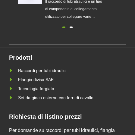
forgiatura con stampi ordinari?
ipo
Il sovrametallo di forgiatura è
Il raccord
piccolo, la tolleranza è piccola, il
di compo
valore di rugosità superficiale è
utilizzat
ti
piccolo. Può sostituire parzialmente
conduttur
o
o completamente la lavorazione
nei siste
meccanica dei pezzi, quindi fa
costruiti 
risparmiare materiali...
acciaio a
alta
possono 
Prodotti
pressione
Raccordi per tubi idraulici
Flangia divisa SAE
Tecnologia forgiata
Set da gioco esterno con ferri di cavallo
Richiesta di listino prezzi
Per domande su raccordi per tubi idraulici, flangia