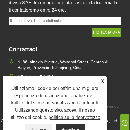
divisa SAE, tecnologia forgiata, lasciaci la tua email e
ti contatteremo entro 24 ore.
Contattaci
N. 88, Xingxin Avenue, Wanghai Street, Contea di
Haiyan, Provincia di Zhejiang, Cina
+86-573-86451918
X
mangerzw@haxsen.com
Utilizziamo i cookie per offrirti una migliore
esperienza di navigazione, analizzare il
traffico del sito e personalizzare i contenuti.
Links
Sitemap
RSS
XML
politica sulla riservatezza
Utilizzando questo sito, accetti il ​​nostro
utilizzo dei cookie.
politica sulla riservatezza
Copyright © 2024 Haxsen (Zhejiang) Seiko Technology Co., Ltd. Tutti i
diritti riservati.
Rifiutare
Accettare