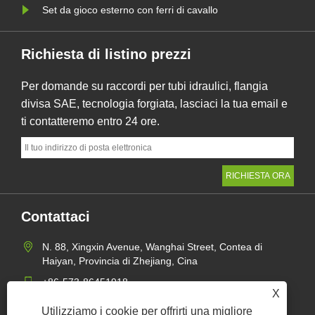
Set da gioco esterno con ferri di cavallo
Richiesta di listino prezzi
Per domande su raccordi per tubi idraulici, flangia
divisa SAE, tecnologia forgiata, lasciaci la tua email e
ti contatteremo entro 24 ore.
Contattaci
N. 88, Xingxin Avenue, Wanghai Street, Contea di
Haiyan, Provincia di Zhejiang, Cina
+86-573-86451918
X
mangerzw@haxsen.com
Utilizziamo i cookie per offrirti una migliore