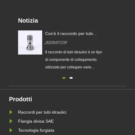
Notizia
ggi
Cos'è il raccordo per tubi
i
idraulici?
2025/07/29
ri?
Il raccordo di tubi idraulici è un tipo
di componente di collegamento
utilizzato per collegare varie
nte
condutture, tubi e altri componenti
nei sistemi idraulici. Sono spesso
costruiti in acciaio inossidabile,
acciaio al carbonio o ottone e
Prodotti
possono sopportare ambienti ad alta
Raccordi per tubi idraulici
pressione, ad alta tempera......
Flangia divisa SAE
Tecnologia forgiata